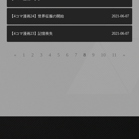
【4コマ漫画24】世界征服の開始
2021-06-07
【4コマ漫画23】記憶喪失
2021-06-07
«
1
2
3
4
5
6
7
8
9
10
11
»