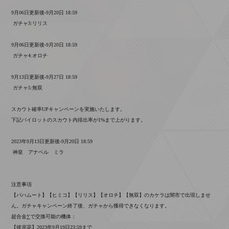
9月06日更新後-9月20日 18:59
ガチャ3:リリス
9月06日更新後-9月20日 18:59
ガチャ4:オロチ
9月13日更新後-9月27日 18:59
ガチャ5:無双
スカウト確率UPキャンペーンを実施いたします。
下記パイロットのスカウト内排出率が1%まで上がります。
2023年9月13日更新後-9月20日 18:59
神皇 アナベル ミラ
注意事項
【バハムート】【ヒミコ】【リリス】【オロチ】【無双】のカケラは闇市で出現しませ
ん。ガチャキャンペーン終了後、ガチャから獲得できなくなります。
超合金∑で交換可能の機体：
【彼岸花】2023年9月19日23:59まで