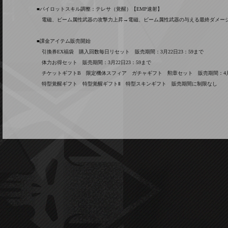
■パイロットスキル調整：テレサ（覚醒）【EMP速射】
電磁、ビーム属性武器の攻撃力上昇→電磁、ビーム属性武器の与える最終ダメー
■課金アイテム販売開始
引換券EX福袋 購入回数毎日リセット 販売期間：3月22日23：59まで
体力お得セット 販売期間：3月22日23：59まで
チケットギフトB 限定機体スフィア ガチャギフト 勲章セット 販売期間：4月0
特型覚醒ギフト 特型覚醒ギフトⅡ 特型スキンギフト 販売期間に制限なし