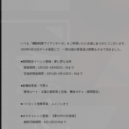
いつも『機動戦隊アイアンサーガ』をご利用いただき誠にありがとうございます。
2023年3月15日データ更新にて、一部仕様の変更及び調整をさせて頂きました。
■期間限定イベント開催：夢に堕ちる時
開催期間：3月15日~4月04日23：59まで
交換所開放期間：3月15日~4月11日23：59まで
■新機体実装：守夢人
獲得ルート：太陽の翼勲章と交換、機体ガチャ（期間限定）
■パイロット覚醒実装：ユメノシオリ
■ボスチャレンジ更新：【夢の中の天使様】
挑戦可能期間：4月11日23:59まで