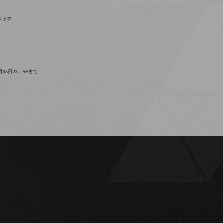
ジ上昇
5日23：59まで