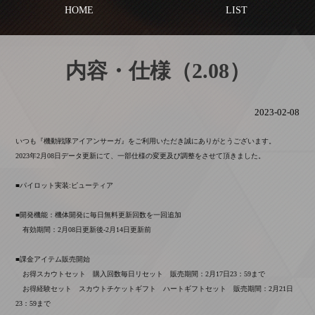
HOME
LIST
内容・仕様（2.08）
2023-02-08
いつも『機動戦隊アイアンサーガ』をご利用いただき誠にありがとうございます。
2023年2月08日データ更新にて、一部仕様の変更及び調整をさせて頂きました。
■パイロット実装:ピューティア
■開発機能：機体開発に毎日無料更新回数を一回追加
有効期間：2月08日更新後-2月14日更新前
■課金アイテム販売開始
お得スカウトセット 購入回数毎日リセット 販売期間：2月17日23：59まで
お得経験セット スカウトチケットギフト ハートギフトセット 販売期間：2月21日
23：59まで