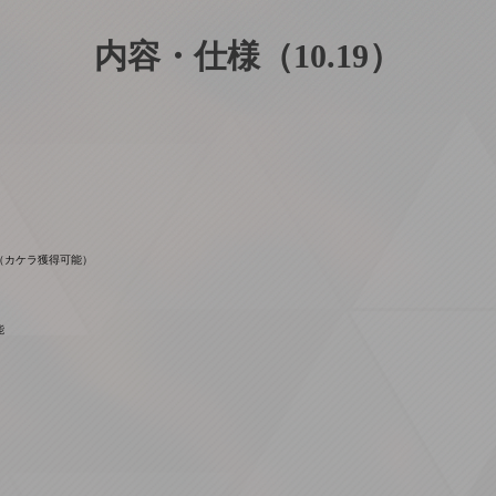
内容・仕様（10.19）
（カケラ獲得可能）
能