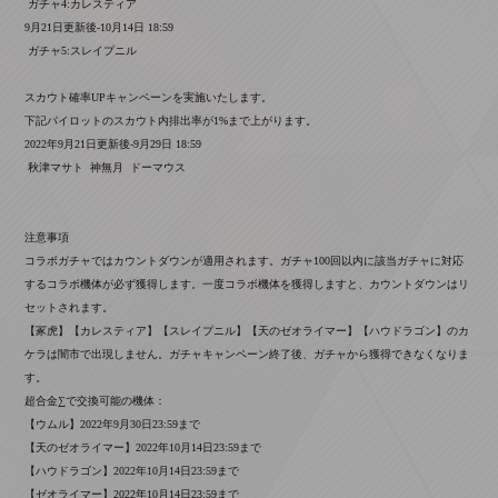
ガチャ4:カレスティア
9月21日更新後-10月14日 18:59
ガチャ5:スレイプニル
スカウト確率UPキャンペーンを実施いたします。
下記パイロットのスカウト内排出率が1%まで上がります。
2022年9月21日更新後-9月29日 18:59
秋津マサト 神無月 ドーマウス
注意事項
コラボガチャではカウントダウンが適用されます。ガチャ100回以内に該当ガチャに対応
するコラボ機体が必ず獲得します。一度コラボ機体を獲得しますと、カウントダウンはリ
セットされます。
【冢虎】【カレスティア】【スレイプニル】【天のゼオライマー】【ハウドラゴン】のカ
ケラは闇市で出現しません。ガチャキャンペーン終了後、ガチャから獲得できなくなりま
す。
超合金∑で交換可能の機体：
【ウムル】2022年9月30日23:59まで
【天のゼオライマー】2022年10月14日23:59まで
【ハウドラゴン】2022年10月14日23:59まで
【ゼオライマー】2022年10月14日23:59まで