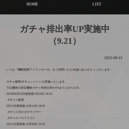
HOME
LIST
ガチャ排出率UP実施中
（9.21）
2022-09-21
いつも『機動戦隊アイアンサーガ』をご利用いただき誠にありがとうございます。
ガチャ確率UPキャンペーンを実施いたします。
下記機体の対応機体ガチャ内排出率が1%まで上がります。
2022年8月31日更新後-9月29日 18:59
ガチャ1:冢虎
9月15日更新後-10月14日 18:59
ガチャ2:天のゼオライマー
ガチャ3:ハウドラゴン
9月15日更新後-10月09日 18:59