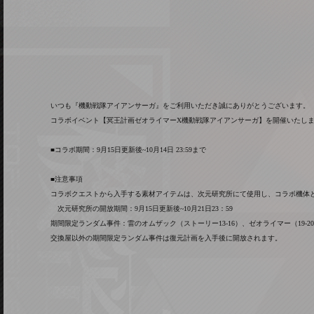
いつも『機動戦隊アイアンサーガ』をご利用いただき誠にありがとうございます。
コラボイベント【冥王計画ゼオライマーX機動戦隊アイアンサーガ】を開催いたし
■コラボ期間：9月15日更新後~10月14日 23:59まで
■注意事項
コラボクエストから入手する素材アイテムは、次元研究所にて使用し、コラボ機体
次元研究所の開放期間：9月15日更新後~10月21日23：59
期間限定ランダム事件：雷のオムザック（ストーリー13-16）、ゼオライマー（19-20）、
交換屋以外の期間限定ランダム事件は復元計画を入手後に開放されます。