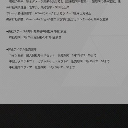
現在の効果：割合ダメージ効果を受けると（効果期間中有効）、短期間に機体速度、機
体行動装填速度、攻撃力、最終攻撃・防御力上昇
フレーム特性調整②：Wiltedのマークによるダメージ量を上方修正
機体行動調整：Carestia the Blightの第二段攻撃に投げカウンター不可効果を追加
■挑戦ステージの毎日無料挑戦回数を6回に変更
有効期間：9月09日更新後-9月15日更新前
■課金アイテム販売開始
コイン福袋 購入回数毎日リセット 販売期間：9月20日23：59まで
中型カタログギフト ガチャチケットギフトC 販売期間：9月29日23：59まで
中秋機体スフィア 販売期間：10月08日23：59まで