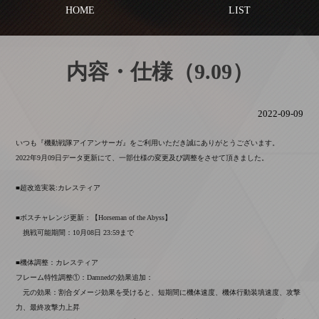
HOME
LIST
内容・仕様（9.09）
2022-09-09
いつも『機動戦隊アイアンサーガ』をご利用いただき誠にありがとうございます。
2022年9月09日データ更新にて、一部仕様の変更及び調整をさせて頂きました。
■超改造実装:カレスティア
■ボスチャレンジ更新：【Horseman of the Abyss】
挑戦可能期間：10月08日 23:59まで
■機体調整：カレスティア
フレーム特性調整①：Damnedの効果追加：
元の効果：割合ダメージ効果を受けると、短期間に機体速度、機体行動装填速度、攻撃
力、最終攻撃力上昇