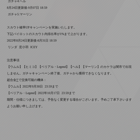
ガチャ4:ヘル
8月24日更新後-9月07日 18:59
ガチャ5:マーリン
スカウト確率UPキャンペーンを実施いたします。
下記パイロットのスカウト内排出率が1%まで上がります。
2022年8月24日更新後-8月31日 18:59
リンダ 宏小羽 ICEY
注意事項
【ウムル】【ヒミコ】【ベリアル・Legend】【ヘル】【マーリン】のカケラは闇市で出現
しません。ガチャキャンペーン終了後、ガチャから獲得できなくなります。
超合金∑で交換可能の機体：
【ウムル】2022年9月30日 23:59まで
【ベリアル・Legend】2022年10月17日 23:59まで
期間・仕様につきましては、予告なく変更する場合がございます。予めご了承下さいます
ようお願い申し上げます。