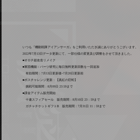
いつも『機動戦隊アイアンサーガ』をご利用いただき誠にありがとうございます。
2022年7月13日データ更新にて、一部仕様の変更及び調整をさせて頂きました。
■オロチ超改造リメイク
■軍団機能：パーツ研究に毎日無料更新回数を一回追加
有効期間：7月13日更新後~7月20日更新前
■ボスチャレンジ更新：【真紅の巨蛇】
挑戦可能期間：8月09日 23:59まで
■課金アイテム販売開始
十連スフィアセール 販売期間：8月10日 23：59まで
ガチャチケットギフトB 販売期間：7月31日 11：59まで