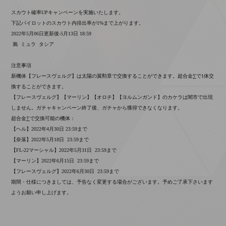
スカウト確率UPキャンペーンを実施いたします。
下記パイロットのスカウト内排出率が1%まで上がります。
2022年5月06日更新後-5月13日 18:59
鴉 ミュラ タシア
注意事項
新機体【フレースヴェルグ】は太陽の翼勲章で交換することができます。超合金∑で1体交
換することができます。
【フレースヴェルグ】【マーリン】【オロチ】【ヨルムンガンド】のカケラは闇市で出現
しません。ガチャキャンペーン終了後、ガチャから獲得できなくなります。
超合金∑で交換可能の機体：
【ヘル】2022年4月30日 23:59まで
【奈落】2022年5月18日 23:59まで
【FL-22マーシャル】2022年5月31日 23:59まで
【マーリン】2022年6月15日 23:59まで
【フレースヴェルグ】2022年6月30日 23:59まで
期間・仕様につきましては、予告なく変更する場合がございます。予めご了承下さいます
ようお願い申し上げます。