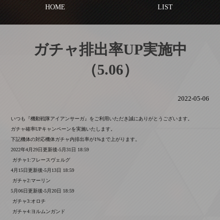
HOME
LIST
ガチャ排出率UP実施中
（5.06）
2022-05-06
いつも『機動戦隊アイアンサーガ』をご利用いただき誠にありがとうございます。
ガチャ確率UPキャンペーンを実施いたします。
下記機体の対応機体ガチャ内排出率が1%まで上がります。
2022年4月29日更新後-5月31日 18:59
ガチャ1:フレースヴェルグ
4月15日更新後-5月13日 18:59
ガチャ2:マーリン
5月06日更新後-5月20日 18:59
ガチャ3:オロチ
ガチャ4:ヨルムンガンド